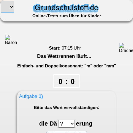
Online-Tests zum Üben für Kinder
Start:
07:15 Uhr
Das Wettrennen läuft...
Einfach- und Doppelkonsonant: "m" oder "mm"
0
:
0
Aufgabe
1)
Bitte das Wort vervollständigen:
die Dä
erung