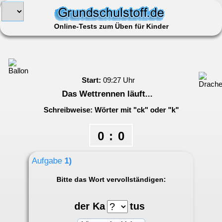
Online-Tests zum Üben für Kinder
Start:
09:27 Uhr
Das Wettrennen läuft...
Schreibweise: Wörter mit "ck" oder "k"
0
:
0
Aufgabe
1)
Bitte das Wort vervollständigen:
der Ka
tus